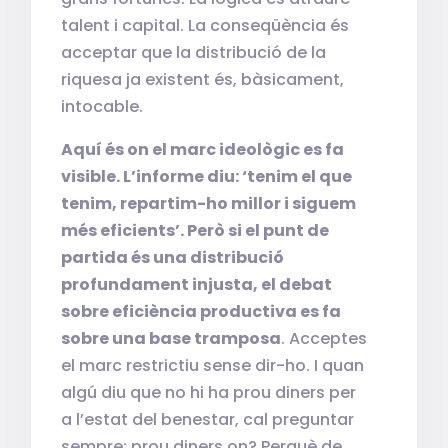
talent i capital. La conseqüència és
acceptar que la distribució de la
riquesa ja existent és, bàsicament,
intocable.
Aquí és on el marc ideològic es fa
visible. L’informe diu: ‘tenim el que
tenim, repartim-ho millor i siguem
més eficients’. Però si el punt de
partida és una distribució
profundament injusta, el debat
sobre eficiència productiva es fa
sobre una base tramposa
. Acceptes
el marc restrictiu sense dir-ho. I quan
algú diu que no hi ha prou diners per
a l’estat del benestar, cal preguntar
sempre: prou diners on? Perquè de