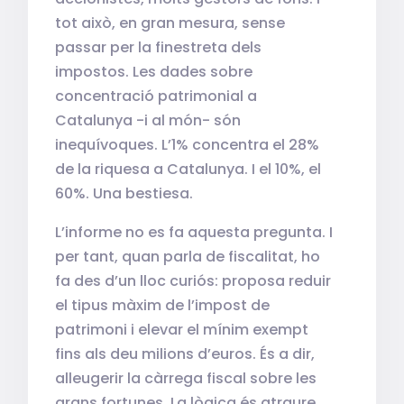
tot això, en gran mesura, sense
passar per la finestreta dels
impostos. Les dades sobre
concentració patrimonial a
Catalunya -i al món- són
inequívoques. L’1% concentra el 28%
de la riquesa a Catalunya. I el 10%, el
60%. Una bestiesa.
L’informe no es fa aquesta pregunta. I
per tant, quan parla de fiscalitat, ho
fa des d’un lloc curiós: proposa reduir
el tipus màxim de l’impost de
patrimoni i elevar el mínim exempt
fins als deu milions d’euros. És a dir,
alleugerir la càrrega fiscal sobre les
grans fortunes. La lògica és atraure