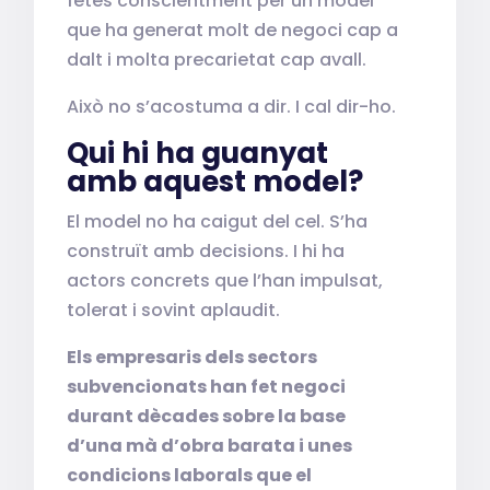
fetes conscientment per un model
que ha generat molt de negoci cap a
dalt i molta precarietat cap avall.
Això no s’acostuma a dir. I cal dir-ho.
Qui hi ha guanyat
amb aquest model?
El model no ha caigut del cel. S’ha
construït amb decisions. I hi ha
actors concrets que l’han impulsat,
tolerat i sovint aplaudit.
Els empresaris dels sectors
subvencionats han fet negoci
durant dècades sobre la base
d’una mà d’obra barata i unes
condicions laborals que el