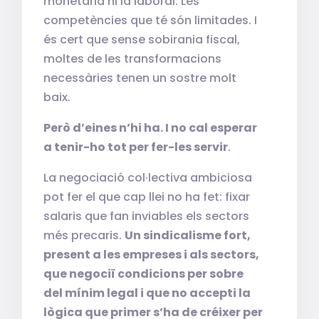
monetària ni la laboral. Les
competències que té són limitades. I
és cert que sense sobirania fiscal,
moltes de les transformacions
necessàries tenen un sostre molt
baix.
Però d’eines n’hi ha. I no cal esperar
a tenir-ho tot per fer-les servir
.
La negociació col·lectiva ambiciosa
pot fer el que cap llei no ha fet: fixar
salaris que fan inviables els sectors
més precaris.
Un sindicalisme fort,
present a les empreses i als sectors,
que negociï condicions per sobre
del mínim legal i que no accepti la
lògica que primer s’ha de créixer per