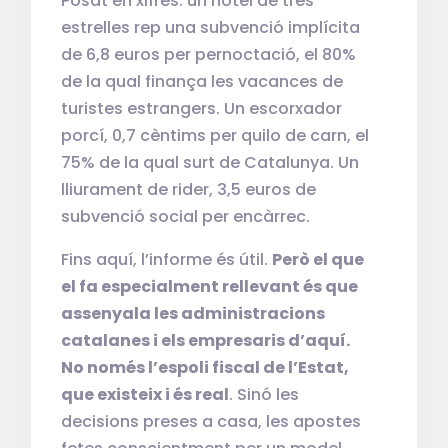
Posat en xifres: un hotel de tres
estrelles rep una subvenció implícita
de 6,8 euros per pernoctació, el 80%
de la qual finança les vacances de
turistes estrangers. Un escorxador
porcí, 0,7 cèntims per quilo de carn, el
75% de la qual surt de Catalunya. Un
lliurament de rider, 3,5 euros de
subvenció social per encàrrec.
Fins aquí, l’informe és útil.
Però el que
el fa especialment rellevant és que
assenyala les administracions
catalanes i els empresaris d’aquí.
No només l’espoli fiscal de l’Estat,
que existeix i és real
. Sinó les
decisions preses a casa, les apostes