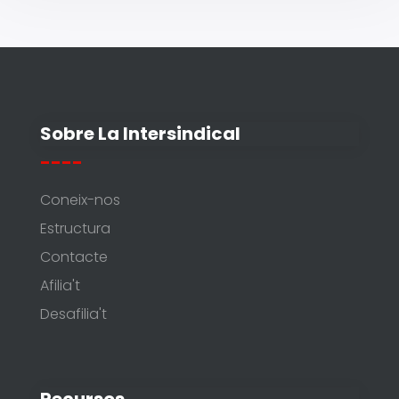
Sobre La Intersindical
----
Coneix-nos
Estructura
Contacte
Afilia't
Desafilia't