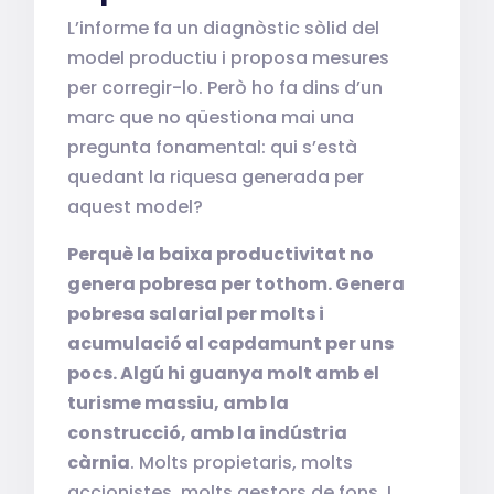
L’informe fa un diagnòstic sòlid del
model productiu i proposa mesures
per corregir-lo. Però ho fa dins d’un
marc que no qüestiona mai una
pregunta fonamental: qui s’està
quedant la riquesa generada per
aquest model?
Perquè la baixa productivitat no
genera pobresa per tothom. Genera
pobresa salarial per molts i
acumulació al capdamunt per uns
pocs. Algú hi guanya molt amb el
turisme massiu, amb la
construcció, amb la indústria
càrnia
. Molts propietaris, molts
accionistes, molts gestors de fons. I