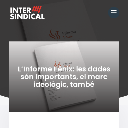
L’Informe Fènix: les dades
són importants, el marc
ideològic, també