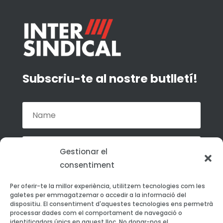
Subscriu-te al nostre butlletí!
Gestionar el
consentiment
Accepto la política de privacitat de La
Per oferir-te la millor experiència, utilitzem tecnologies com les
Intersindical.
galetes per emmagatzemar o accedir a la informació del
dispositiu. El consentiment d'aquestes tecnologies ens permetrà
processar dades com el comportament de navegació o
Subscriu-te
identificadors únics en aquest lloc. No donar-nos el