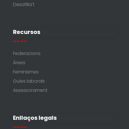
Desafilia't
Recursos
----
Federacions
Àrees
Feminismes
Guies laborals
Assessorament
Enllaços legals
----