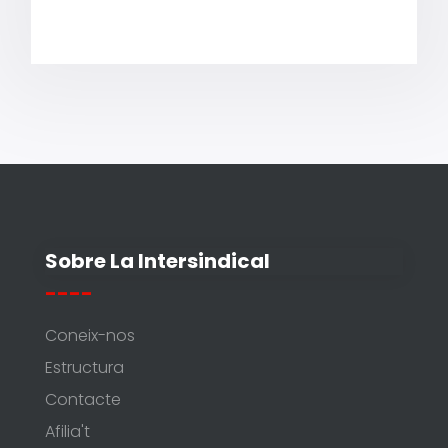
Sobre La Intersindical
----
Coneix-nos
Estructura
Contacte
Afilia't