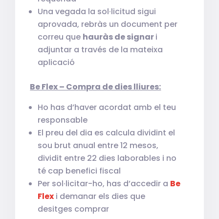
Una vegada la sol·licitud sigui
aprovada, rebràs un document per
correu que
hauràs de signar
i
adjuntar a través de la mateixa
aplicació
Be Flex – Compra de dies lliures:
Ho has d’haver acordat amb el teu
responsable
El preu del dia es calcula dividint el
sou brut anual entre 12 mesos,
dividit entre 22 dies laborables i no
té cap benefici fiscal
Per sol·licitar-ho, has d’accedir a
Be
Flex
i demanar els dies que
desitges comprar