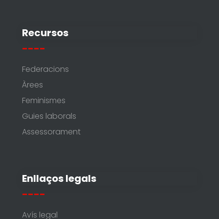
Recursos
----
Federacions
Àrees
Feminismes
Guies laborals
Assessorament
Enllaços legals
----
Avís legal