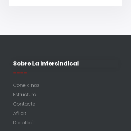
Sobre La Intersindical
----
Coneix-nos
Estructura
Contacte
Afilia't
Desafilia't