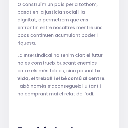
O construïm un país per a tothom,
basat en la justícia social i la
dignitat, o permetrem que ens
enfrontin entre nosaltres mentre uns
pocs continuen acumulant poder i
riquesa.
La Intersindical ho tenim clar: el futur
no es construeix buscant enemics
entre els més febles, sinó posant
la
vida, el treball i el bé comú al centre
.
I això només s’aconsegueix lluitant i
no comprant mai el relat de l’odi.