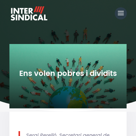
Ens volen pobres i dividits
Sergi Perelló, Secretari general de