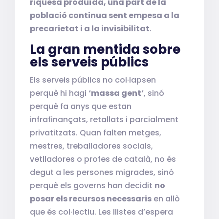
riquesa produïda, una part de la
població continua sent empesa a la
precarietat i a la invisibilitat
.
La gran mentida sobre
els serveis públics
Els serveis públics no col·lapsen
perquè hi hagi
‘massa gent’
, sinó
perquè fa anys que estan
infrafinançats, retallats i parcialment
privatitzats. Quan falten metges,
mestres, treballadores socials,
vetlladores o profes de català, no és
degut a les persones migrades, sinó
perquè els governs han decidit
no
posar els recursos necessaris
en allò
que és col·lectiu. Les llistes d’espera