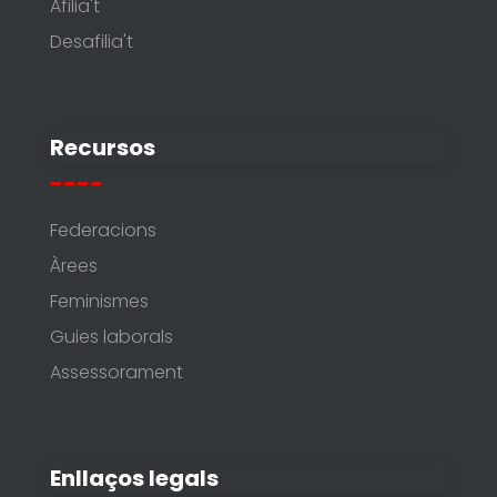
Afilia't
Desafilia't
Recursos
----
Federacions
Àrees
Feminismes
Guies laborals
Assessorament
Enllaços legals