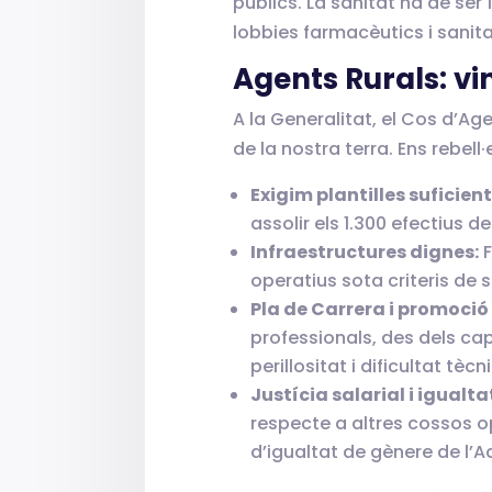
públics. La sanitat ha de ser 
lobbies farmacèutics i sanita
Agents Rurals: v
A la Generalitat, el Cos d’A
de la nostra terra. Ens rebel
Exigim plantilles suficient
assolir els 1.300 efectius d
Infraestructures dignes:
F
operatius sota criteris de s
Pla de Carrera i promoció 
professionals, des dels ca
perillositat i dificultat tè
Justícia salarial i igualta
respecte a altres cossos 
d’igualtat de gènere de l’