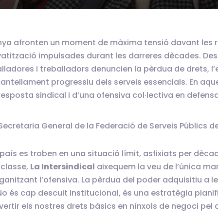
unya afronten un moment de màxima tensió davant les re
rivatització impulsades durant les darreres dècades. De
alladores i treballadors denuncien la pèrdua de drets, 
antellament progressiu dels serveis essencials. En aque
esposta sindical i d’una ofensiva col·lectiva en defensa
 Secretaria General de la Federació de Serveis Públics de
 país es troben en una situació límit, asfixiats per dèca
 classe,
La Intersindical
aixequem la veu de l’única man
organitzant l’ofensiva. La pèrdua del poder adquisitiu a 
 No és cap descuit institucional, és una estratègia pla
ertir els nostres drets bàsics en nínxols de negoci pel c