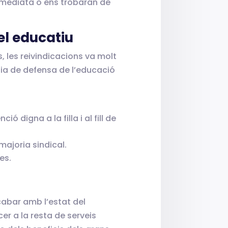
immediata o ens trobaran de
el educatiu
, les reivindicacions va molt
línia de defensa de l’educació
ió digna a la filla i al fill de
majoria sindical.
es.
acabar amb l’estat del
er a la resta de serveis