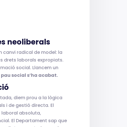
es neoliberals
 canvi radical de model: la
els drets laborals expropiats.
rmació social. Llancem un
 pau social s’ha acabat.
ció
tada, diem prou a la lògica
s i de gestió directa. El
t laboral absoluta,
ncial. El Departament sap que