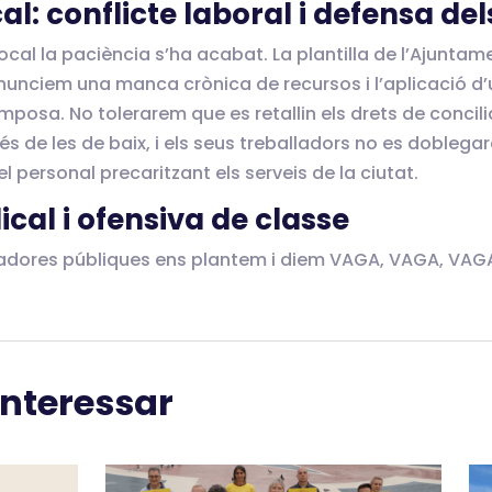
l: conflicte laboral i defensa del
local la paciència s’ha acabat. La plantilla de l’Ajuntam
enunciem una manca crònica de recursos i l’aplicació d
osa. No tolerarem que es retallin els drets de concilia
és de les de baix, i els seus treballadors no es doblega
 personal precaritzant els serveis de la ciutat.
ical i ofensiva de classe
balladores públiques ens plantem i diem VAGA, VAGA, VAGA
interessar