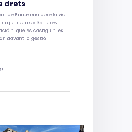
s drets
ent de Barcelona obre la via
’una jornada de 35 hores
ció ni que es castiguin les
ran davant la gestió
!!