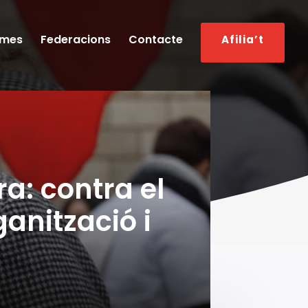
smes
Federacions
Contacte
Afilia’t
ra: contra el
anització i