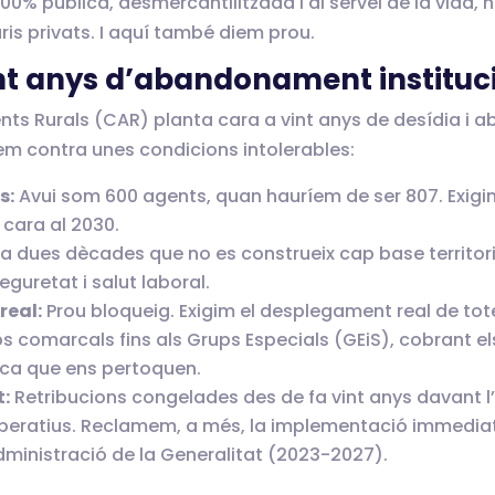
100% pública, desmercantilitzada i al servei de la vida, 
ris privats. I aquí també diem prou.
int anys d’abandonament instituc
gents Rurals (CAR) planta cara a vint anys de desídia i
l·em contra unes condicions intolerables:
s:
Avui som 600 agents, quan hauríem de ser 807. Exigi
e cara al 2030.
a dues dècades que no es construeix cap base territori
eguretat i salut laboral.
real:
Prou bloqueig. Exigim el desplegament real de tot
ps comarcals fins als Grups Especials (GEiS), cobrant 
cnica que ens pertoquen.
t:
Retribucions congelades des de fa vint anys davant l’
operatius. Reclamem, a més, la implementació immedia
Administració de la Generalitat (2023-2027).