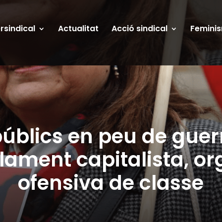
ersindical
Actualitat
Acció sindical
Femini
públics en peu de guer
ament capitalista, org
ofensiva de classe