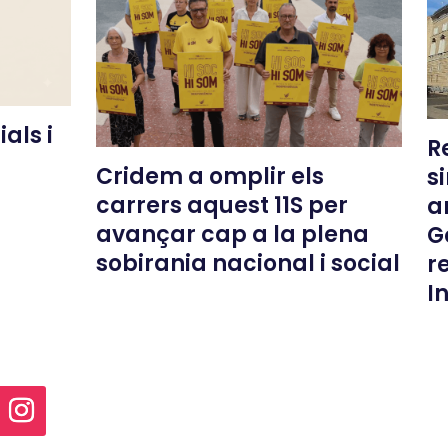
als i
R
Cridem a omplir els
s
carrers aquest 11S per
a
avançar cap a la plena
G
sobirania nacional i social
r
I