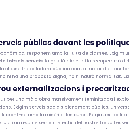
erveis públics davant les polítiqu
conòmica, responem amb la lluita de classes. Exigim un
e tots els serveis
, la gestió directa i la recuperació d
la classe treballadora pública com a motor de transfo
si no hi ha una proposta digna, no hi haurà normalitat.
La
rou externalitzacions i precaritza
ngut per una mà d’obra massivament feminitzada i explo
ions. Exigim serveis socials plenament públics, universal
lucrant-se amb la misèria i les cures. Exigim estabilita
ncia i un reconeixement efectiu del nostre treball esse