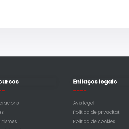
cursos
Enllaços legals
--
----
eracions
Avís legal
es
Política de privacitat
inismes
Política de cookies