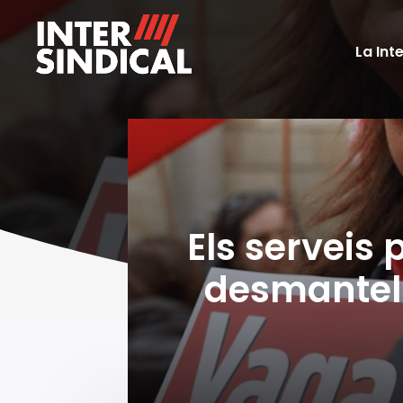
La Int
Els serveis 
desmantell