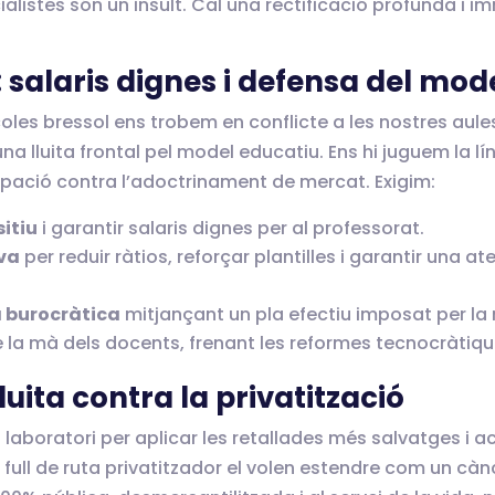
alistes són un insult. Cal una rectificació profunda i 
 salaris dignes i defensa del mod
les bressol ens trobem en conflicte a les nostres aules
 una lluita frontal pel model educatiu. Ens hi juguem la 
pació contra l’adoctrinament de mercat. Exigim:
itiu
i garantir salaris dignes per al professorat.
va
per reduir ràtios, reforçar plantilles i garantir una atenc
a burocràtica
mitjançant un pla efectiu imposat per la 
 la mà dels docents, frenant les reformes tecnocràtiqu
lluita contra la privatització
l laboratori per aplicar les retallades més salvatges i 
full de ruta privatitzador el volen estendre com un cànc