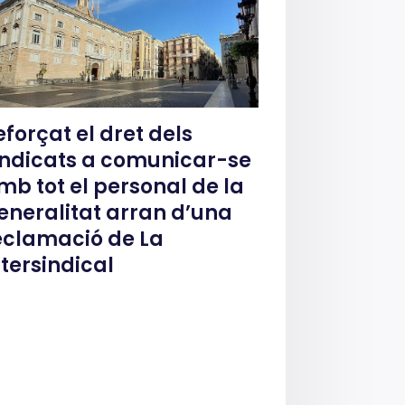
eforçat el dret dels
indicats a comunicar-se
mb tot el personal de la
eneralitat arran d’una
eclamació de La
ntersindical