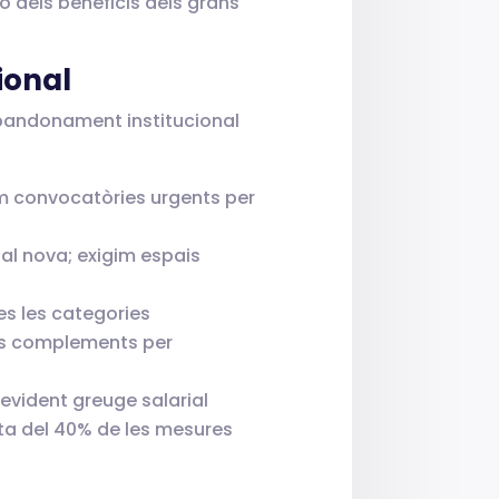
no dels beneficis dels grans
ional
 abandonament institucional
m convocatòries urgents per
al nova; exigim espais
es les categories
els complements per
evident greuge salarial
ta del 40% de les mesures