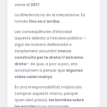
veure el
2017
.
La diferència no és el mecanisme. És
només
fins on s’arriba
.
Les conseqüències d’introduir
aquests debats a l’escena pública —
sigui de manera deliberada o
simplement assumint
marcs
construïts per la dreta i l’extrema
dreta
— és que, a poc a poc, ens
acostumem a pensar que
algunes
vides valen menys
.
És una irresponsabilitat majúscula
comprar aquests marcs, perquè
quan això passa,
les bombes sobre
les escoles
ja no provoquen