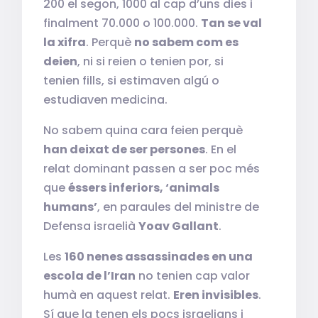
200 el segon, 1000 al cap d’uns dies i
finalment 70.000 o 100.000.
Tan se val
la xifra
. Perquè
no sabem com es
deien
, ni si reien o tenien por, si
tenien fills, si estimaven algú o
estudiaven medicina.
No sabem quina cara feien perquè
han deixat de ser persones
. En el
relat dominant passen a ser poc més
que
éssers inferiors, ‘animals
humans’
, en paraules del ministre de
Defensa israelià
Yoav Gallant
.
Les
160 nenes assassinades en una
escola de l’Iran
no tenien cap valor
humà en aquest relat.
Eren invisibles
.
Sí que la tenen els pocs israelians i