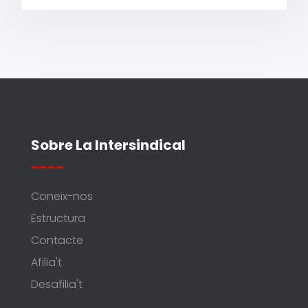
Sobre La Intersindical
----
Coneix-nos
Estructura
Contacte
Afilia't
Desafilia't