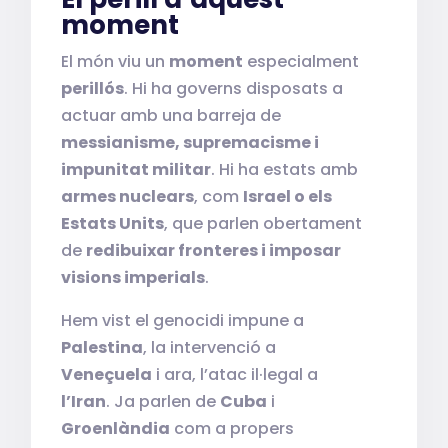
moment
El món viu un
moment
especialment
perillós
. Hi ha governs disposats a
actuar amb una barreja de
messianisme, supremacisme i
impunitat militar
. Hi ha estats amb
armes nuclears
, com
Israel o els
Estats Units
, que parlen obertament
de
redibuixar fronteres i imposar
visions imperials
.
Hem vist el genocidi impune a
Palestina
, la intervenció a
Veneçuela
i ara, l’atac il·legal a
l’Iran
. Ja parlen de
Cuba
i
Groenlàndia
com a propers