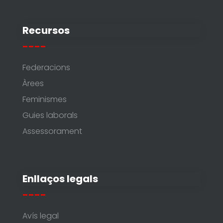
Recursos
----
Federacions
Àrees
Feminismes
Guies laborals
Assessorament
Enllaços legals
----
Avís legal