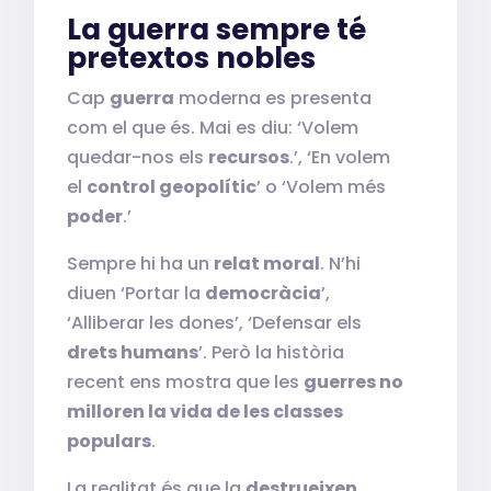
La guerra sempre té
pretextos nobles
Cap
guerra
moderna es presenta
com el que és. Mai es diu: ‘Volem
quedar-nos els
recursos
.’, ‘En volem
el
control geopolític
’ o ‘Volem més
poder
.’
Sempre hi ha un
relat moral
. N’hi
diuen ‘Portar la
democràcia
’,
‘Alliberar les dones’, ‘Defensar els
drets humans
’. Però la història
recent ens mostra que les
guerres no
milloren la vida de les classes
populars
.
La realitat és que la
destrueixen
.