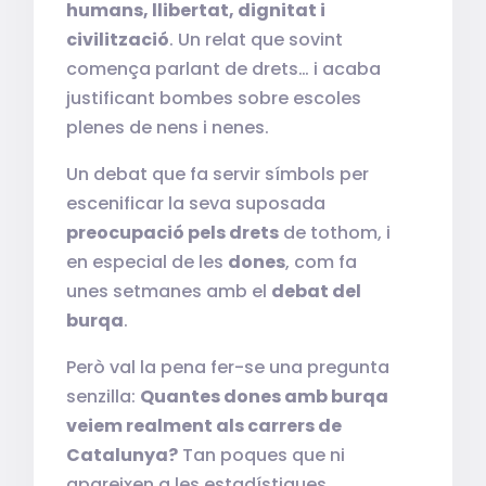
humans, llibertat, dignitat i
civilització
. Un relat que sovint
comença parlant de drets… i acaba
justificant bombes sobre escoles
plenes de nens i nenes.
Un debat que fa servir símbols per
escenificar la seva suposada
preocupació pels drets
de tothom, i
en especial de les
dones
, com fa
unes setmanes amb el
debat del
burqa
.
Però val la pena fer-se una pregunta
senzilla:
Quantes dones amb burqa
veiem realment als carrers de
Catalunya?
Tan poques que ni
apareixen a les estadístiques.