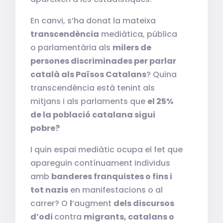
En canvi, s’ha donat la mateixa
transcendència
mediàtica, pública
o parlamentària als
milers de
persones discriminades per parlar
català als Països Catalans
? Quina
transcendència està tenint als
mitjans i als parlaments que
el 25%
de la població catalana sigui
pobre?
I quin espai mediàtic ocupa el fet que
apareguin contínuament individus
amb
banderes franquistes o fins i
tot nazis
en manifestacions o al
carrer? O
l
’augment
dels discursos
d’odi
contra
migrants, catalans o