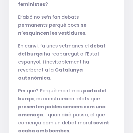
feministes?
D’això no se’n fan debats
permanents perquè pocs
se
n’esquincen les vestidures
.
En canvi, fa unes setmanes el
debat
del burqa
ha reaparegut a l’Estat
espanyol, i inevitablement ha
reverberat a la
Catalunya
autonòmica
.
Per què? Perquè mentre es
parla del
burqa
, es construeixen relats que
presenten pobles
sencers com una
amenaça
. I quan això passa, el que
comença com un debat moral
sovint
acaba amb bombes
.