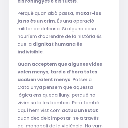
els rohingyes o els tutsis
.
Perquè quan això passa,
matar-los
ja no és un crim
. És una operació
militar de defensa. Si alguna cosa
hauríem d’aprendre de la història és
que la
dignitat humana és
indivisible
.
Quan acceptem que algunes vides
valen menys, tard o d’hora totes
acaben valent menys
. Potser a
Catalunya pensem que aquesta
lògica ens queda lluny, perquè no
vivim sota les bombes. Però també
aquí hem vist com
actua un Estat
quan decideix imposar-se a través
del monopoli de la violència. Ho vam