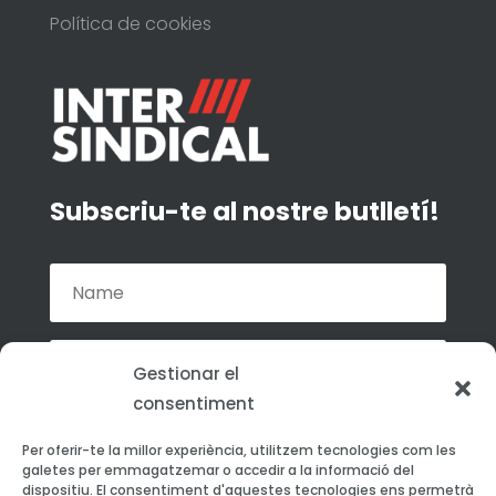
Política de cookies
Subscriu-te al nostre butlletí!
Gestionar el
consentiment
Accepto la política de privacitat de La
Per oferir-te la millor experiència, utilitzem tecnologies com les
Intersindical.
galetes per emmagatzemar o accedir a la informació del
dispositiu. El consentiment d'aquestes tecnologies ens permetrà