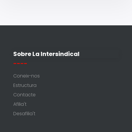
Sobre La Intersindical
----
Coneix-nos
Estructura
Contacte
Afilia't
Desafilia't