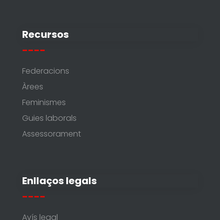
Recursos
----
Federacions
Àrees
Feminismes
Guies laborals
Assessorament
Enllaços legals
----
Avís legal