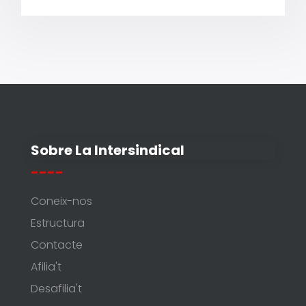
Sobre La Intersindical
----
Coneix-nos
Estructura
Contacte
Afilia't
Desafilia't