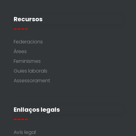
Recursos
----
Federacions
Àrees
Feminismes
Guies laborals
Assessorament
Enllaços legals
----
Avís legal