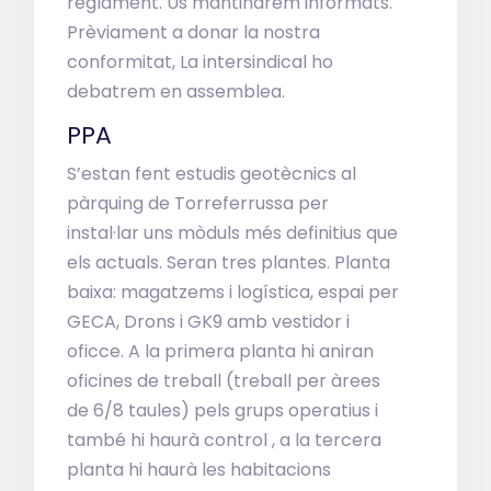
reglament. Us mantindrem informats.
Prèviament a donar la nostra
conformitat, La intersindical ho
debatrem en assemblea.
PPA
S’estan fent estudis geotècnics al
pàrquing de Torreferrussa per
instal·lar uns mòduls més definitius que
els actuals. Seran tres plantes. Planta
baixa: magatzems i logística, espai per
GECA, Drons i GK9 amb vestidor i
oficce. A la primera planta hi aniran
oficines de treball (treball per àrees
de 6/8 taules) pels grups operatius i
també hi haurà control , a la tercera
planta hi haurà les habitacions