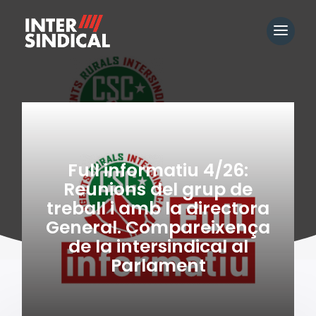
Full informatiu 4/26:
Reunions del grup de
treball i amb la directora
General. Compareixença
de la intersindical al
Parlament