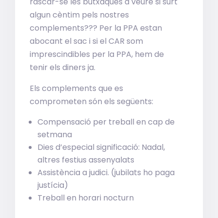
rascar-se les butxaques a veure si surt
algun cèntim pels nostres
complements??? Per la PPA estan
abocant el sac i si el CAR som
imprescindibles per la PPA, hem de
tenir els diners ja.
Els complements que es
comprometen són els següents:
Compensació
per treball en cap de
setmana
Dies
d’especial significació: Nadal,
altres festius assenyalats
Assistència
a judici. (jubilats ho paga
justícia)
Treball
en horari nocturn