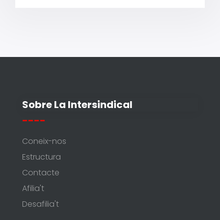
Sobre La Intersindical
----
Coneix-nos
Estructura
Contacte
Afilia't
Desafilia't