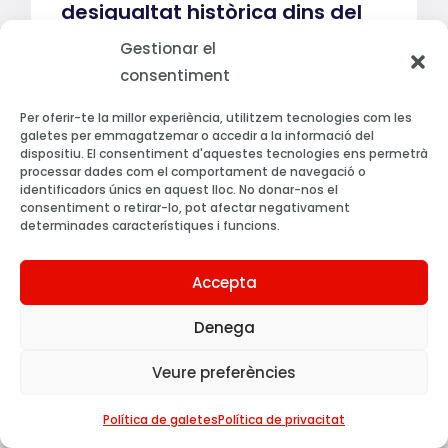
desigualtat històrica dins del
sector públic
Gestionar el
consentiment
Per oferir-te la millor experiència, utilitzem tecnologies com les
galetes per emmagatzemar o accedir a la informació del
dispositiu. El consentiment d'aquestes tecnologies ens permetrà
processar dades com el comportament de navegació o
identificadors únics en aquest lloc. No donar-nos el
consentiment o retirar-lo, pot afectar negativament
determinades característiques i funcions.
Accepta
Denega
Bombers i bomberes
demanenm unes condicions
Veure preferències
laborals justes
Política de galetes
Política de privacitat