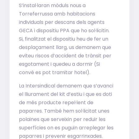
S’instal·laran mòduls nous a
Torreferrussa amb habitacions
individuals per descans dels agents
GECA i dispositiu PPA que ho sol·licitin.
Si, finalitzat el dispositiu heu de fer un
desplaçament llarg, us demanem que
eviteu riscos d’accident de trànsit per
esgotament i quedeu a dormir (Si
convé es pot tramitar hotel).
La Intersindical demanem que s’avanci
el lliurament del kit d’estiu i que es doti
de més producte repel·lent de
paparres. També hem sol·licitat unes
polaines que serveixin per reduir les
superfícies on es puguin arreplegar les
paparres i prevenir esgarrinxades.