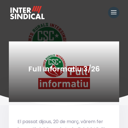
Full Informatiu 3/26
El passat dijous, 20 de març, vàrem fer