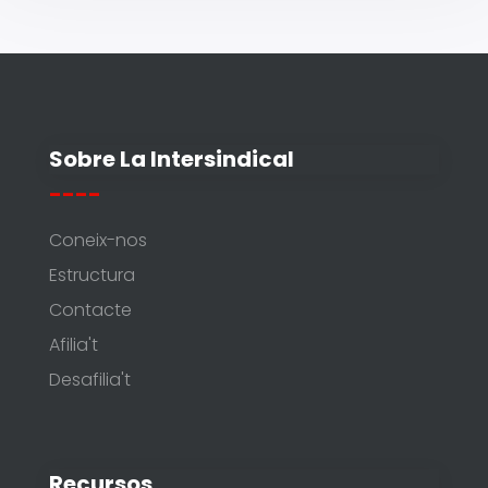
Sobre La Intersindical
----
Coneix-nos
Estructura
Contacte
Afilia't
Desafilia't
Recursos