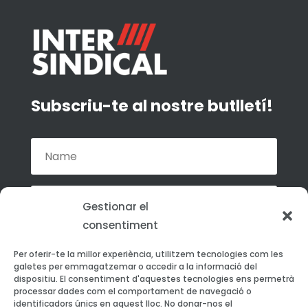
Subscriu-te al nostre butlletí!
Gestionar el
consentiment
Accepto la política de privacitat de La
Per oferir-te la millor experiència, utilitzem tecnologies com les
Intersindical.
galetes per emmagatzemar o accedir a la informació del
dispositiu. El consentiment d'aquestes tecnologies ens permetrà
processar dades com el comportament de navegació o
Subscriu-te
identificadors únics en aquest lloc. No donar-nos el