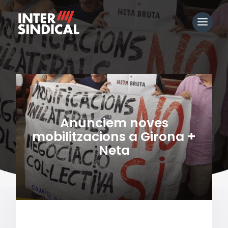
Anunciem noves
mobilitzacions a Girona +
Neta